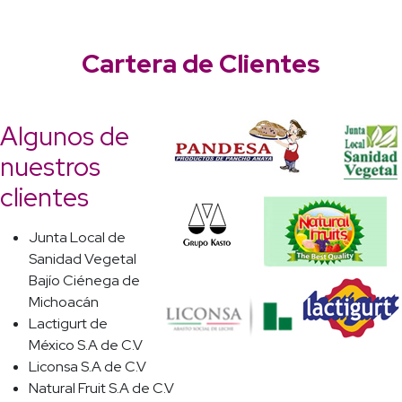
Cartera de Clientes
Algunos de
nuestros
clientes
Junta Local de
Sanidad Vegetal
Bajío Ciénega de
Michoacán
Lactigurt de
México S.A de C.V
Liconsa S.A de C.V
Natural Fruit S.A de C.V