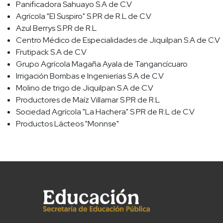
Panificadora Sahuayo S.A de C.V
Agrícola "El Suspiro" S.P.R de R.L de C.V
Azul Berrys S.P.R de R.L
Centro Médico de Especialidades de Jiquilpan S.A de C.V
Frutipack S.A de C.V
Grupo Agrícola Magaña Ayala de Tangancícuaro
Irrigación Bombas e Ingenierías S.A de C.V
Molino de trigo de Jiquilpan S.A de C.V
Productores de Maíz Villamar S.P.R de R.L
Sociedad Agrícola "La Hachera" S.P.R de R.L de C.V
Productos Lácteos "Monnse"